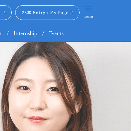
e
28卒 Entry /
My Page
menu
t
Internship
Events
Daido-life Corporate
キャリア採用
が本気で答える
生命の描く未来
社員が語る
ある質問
ちゃけ「100」
がい座談会
障がい者採用サイト