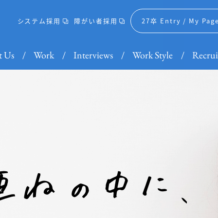
システム採用
障がい者採用
27卒 Entry /
My Pag
 Us
Work
Interviews
Work Style
Recrui
Work
Interviews
仕事紹介
社員紹介
営業（代理店営業）の一日
動画で知る大同生命
理系社員の働き方
談会 02
理念
（代理店営業）の一日
で知る大同生命
・教育
る人財像
BEYOND VUCA
大同生命の歴史
理系社員の働き方
仕事と家庭の両立支援制度
募集要項
社員
大同
女性
よく
来
士×大同生命
日本の「健康経営」を革新す
ぶっ
働き
る
ット