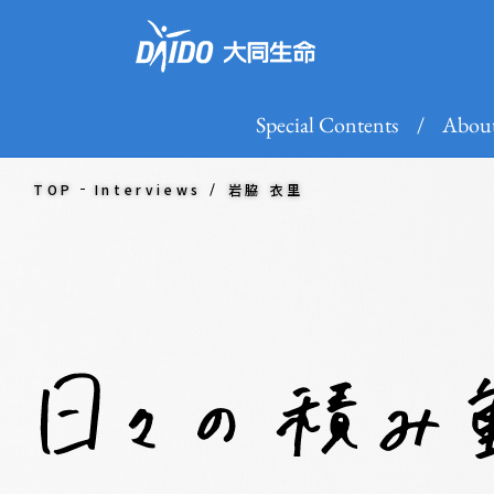
Special Contents
About
TOP
Interviews
岩脇 衣里
Special
About Us
Contents
事業概要
未来座談会 01
企業理念
税理士×大同生命
大同生命の歴史
未来座談会 02
未来座談会 01
事業概要
仕事紹介
社員紹介
新しい働き方
内定者の就活Q&A
インターンシップ
説明会情報
未来座
企業
営業
動画
研修
求め
税理士×大同生命
大同生命の描く未
税理士×大同生命
税理
BEYOND VUCA
DAIDO STORY
日本の「健康経営」を革新
会社説明パンフレ
する
社員が本気で答える
ぶっちゃけ「100」