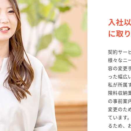
入社
に取
契約サー
様々なニ
容の変更
った幅広
私が所属
険料収納
の事前案
変更のた
ています
るため、