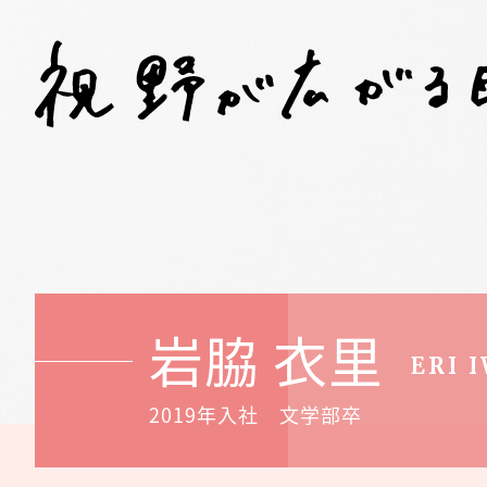
DAIDO STORY
会社
Work Style
Recruit
描けるキャリア
D-カ
新しい働き方
内定者の就活Q&A
研修・教育
求める人財像
仕事と家庭の両立支援制度
募集要項
女性社員が語る
よくある質問
働きがい座談会
描けるキャリア
D-カジュアル
岩脇 衣里
ERI 
2019年入社 文学部卒