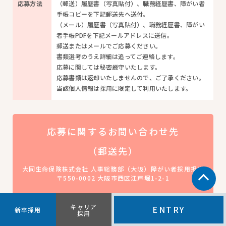
応募方法
（郵送）履歴書（写真貼付）、職務経歴書、障がい者
手帳コピーを下記郵送先へ送付。
（メール）履歴書（写真貼付）、職務経歴書、障がい
者手帳PDFを下記メールアドレスに送信。
郵送またはメールでご応募ください。
書類選考のうえ詳細は追ってご連絡します。
応募に関しては秘密厳守いたします。
応募書類は返却いたしませんので、ご了承ください。
当該個人情報は採用に限定して利用いたします。
応募に関する
お問い合わせ先
（郵送先）
大同生命保険株式会社 人事総務部（大阪）障がい者採用担当
〒550-0002 大阪市西区江戸堀1-2-1
（メールアドレス）
キャリア
ENTRY
新卒採用
採用
saiyou.asoshieito@daido-life.co.jp