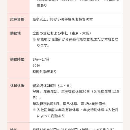
度あり
応募
資格
高卒以上、障がい者手帳をお持ちの方
勤務地
全国の支社および本社（東京・大阪）
勤務地は現住所から通勤可能な支社または本社とな
ります。
勤務
時間
9時～17時
60分
時間外勤務あり
休日
休暇
完全週休2日制（土・日）
祝日、年末年始、年次有給休暇20日（入社初年度は15
日）、
年次特別休暇6日、慶弔休暇、育児休業制度他
入社初年度は年次有給休暇・年次特別休暇は入社月
によって変動あり
給与
月額195,000円～215,000円（年齢によって異なる）