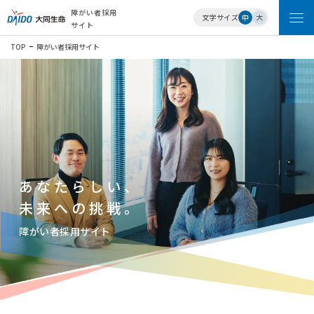
障がい者採用
文字サイズ
中
大
サイト
TOP
障がい者採用サイト
メッセージ
働く環境・サポート
各種制度・働き⽅
よくある質問
あなたらしい、
募集要項
未来への挑戦。
障がい者採用サイト
イベント情報