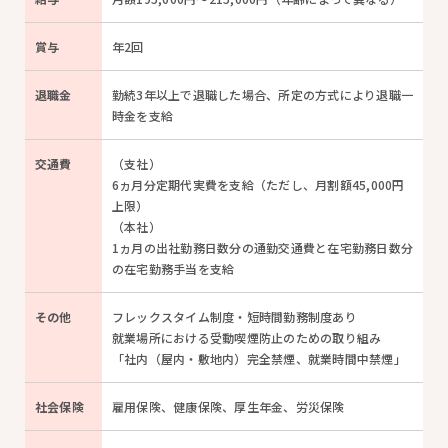
賞与
年2回
退職金
勤続3年以上で退職した場合、所定の方式により退職一
時金を支給
交通費
（支社）
6ヵ月分定期代実費を支給（ただし、月割額45,000円
上限）
（本社）
1ヵ月の出社勤務日数分の通勤交通費と在宅勤務日数分
の在宅勤務手当を支給
その他
フレックスタイム制度・短時間勤務制度あり
就業場所における受動喫煙防止のための取り組み
「社内（屋内・敷地内）完全禁煙、就業時間中禁煙」
社会
保険
雇用保険、健康保険、厚生年金、労災保険