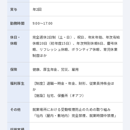
賞与
年2回
勤務
時間
9:00～17:00
休日・
完全週休2日制（土・日）、祝日、年末年始、年次有給
休暇
休暇20日（初年度15日）、年次特別休暇6日、慶弔休
暇、リフレッシュ休暇、ボランティア休暇、育児休業
制度ほか
保険
健康、厚生年金、労災、雇用
福利厚生
【制度】退職一時金・年金、財形、従業員持株会ほ
か
【施設】社宅、保養所（オアフ）
その他
就業場所における受動喫煙防止のための取り組み
「社内（屋内・敷地内）完全禁煙、就業時間中禁煙」
採用実績