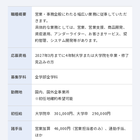
職種
概要
営業・事務全般にわたる幅広い業務に従事していただ
きます。
具体的な業務としては、営業、営業支援、商品開発、
資産運用、アンダーライター、お客さまサービス、契
約管理、システム開発等があります。
応募
資格
2027年3月までに4年制大学または大学院を卒業・修了
見込みの方
募集
学科
全学部全学科
勤務地
国内、国外全事業所
※初任地確約希望可能
初任給
大学院卒 301,000円、大学卒 290,000円
諸手当
営業加算 46,000円（営業担当者のみ）、通勤手当、
ほか