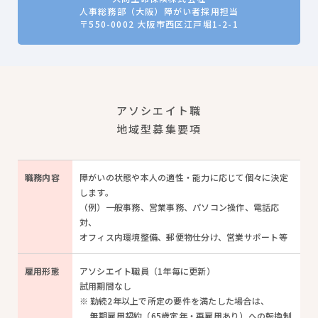
人事総務部（大阪）障がい者採用担当
〒550-0002 大阪市西区江戸堀1-2-1
アソシエイト職
地域型募集要項
職務
内容
障がいの状態や本人の適性・能力に応じて個々に決定
します。
（例）一般事務、営業事務、パソコン操作、電話応
対、
オフィス内環境整備、郵便物仕分け、営業サポート等
雇用
形態
アソシエイト職員（1年毎に更新）
試用期間なし
勤続2年以上で所定の要件を満たした場合は、
無期雇用契約（65歳定年・再雇用あり）への転換制